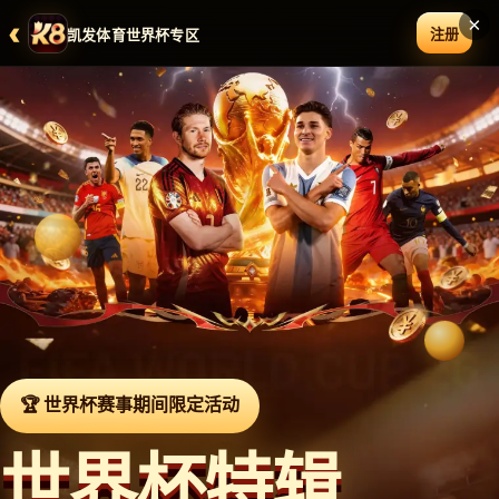
尊龙凯时就是博
×
尊龙凯时就是博
登录
注册领取福利
注册首存送彩金
PG超高爆率，参与抢红包最高8888元
立即下载
了解更多