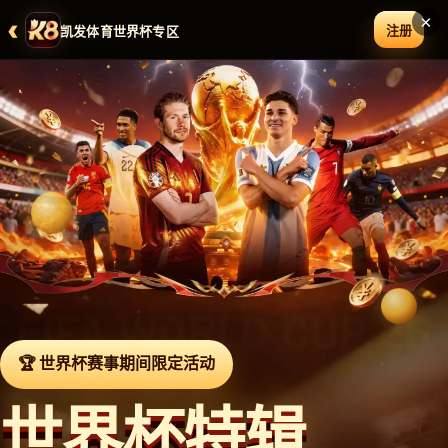
尊龙网站
×
尊龙网站
登录
注册领取福利
注册首存送彩金
PG超高爆率，参与抢红包最高8888元
立即下载
了解更多