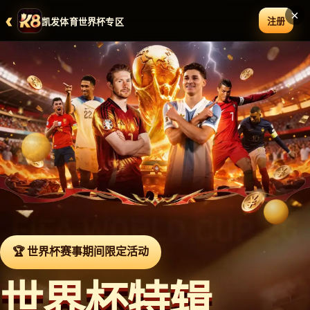
d88尊龙官网
×
d88尊龙官网
登录
注册领取福利
注册首存送彩金
PG超高爆率，参与抢红包最高8888元
立即下载
了解更多