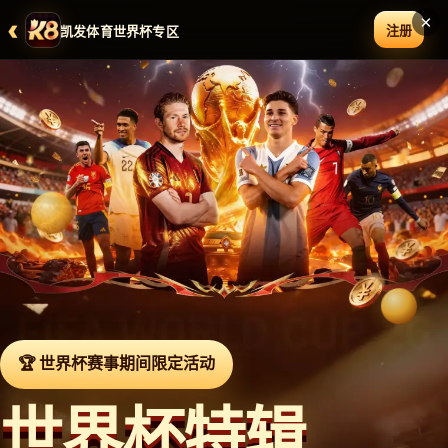
尊龙凯时官方登录
×
尊龙凯时官方登录
登录
注册领取福利
注册首存送彩金
PG超高爆率，参与抢红包最高8888元
立即下载
了解更多