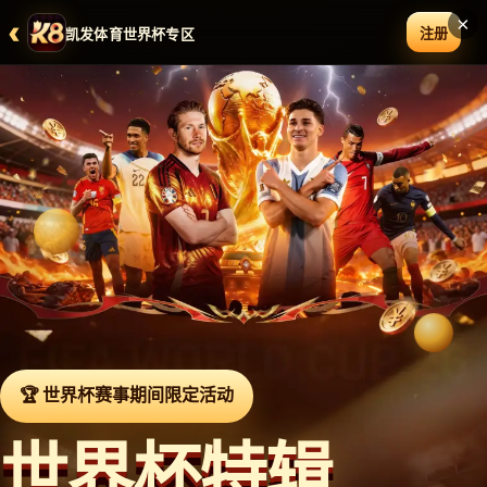
凯时尊龙
×
凯时尊龙
登录
注册领取福利
注册首存送彩金
PG超高爆率，参与抢红包最高8888元
立即下载
了解更多