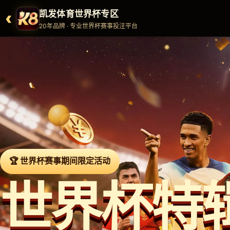
尊龙会官网
尊龙会官网
网站首页
注册首存送彩
PG超高爆率，参与抢红包最高8888元
立即下载
了解更多