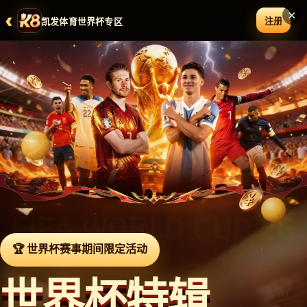
尊龙凯时官方网站
×
尊龙凯时官方网站
登录
注册领取福利
注册首存送彩金
PG超高爆率，参与抢红包最高8888元
立即下载
了解更多