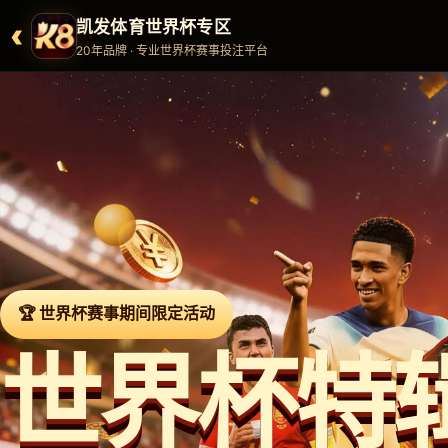
尊龙集团登录
尊龙集团登录入口
网站首页
注册首存送彩
PG超高爆率，参与抢红包最高8888元
立即下载
了解更多