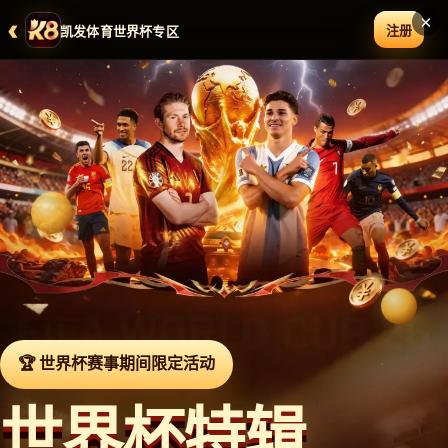
凯时尊龙
×
凯时尊龙
登录
注册领取福利
注册首存送彩金
PG超高爆率，参与抢红包最高8888元
立即下载
了解更多