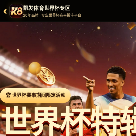
z6尊龙
z6尊龙
网站首页
尊龙
注册首存送彩
PG超高爆率，参与抢红包最高8888元
立即下载
了解更多