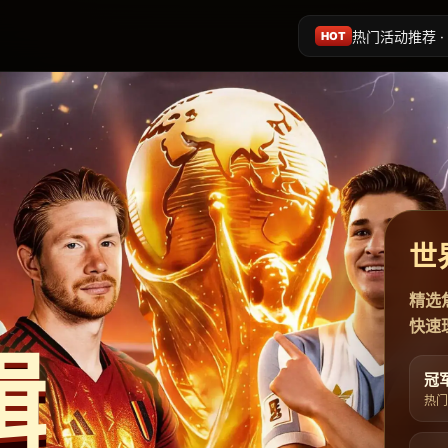
生就是搏
站首
尊龙凯时 人生就是博中国官
体育电
电子真
网
竞
人
站
金