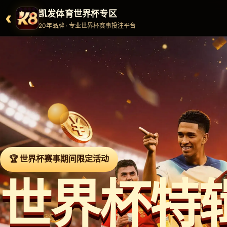
尊龙凯时-人
尊龙凯时-人生就是搏(中国)官方网
网
站
页
(中国)官方网
注册首存送彩
PG超高爆率，参与抢红包最高8888元
立即下载
了解更多