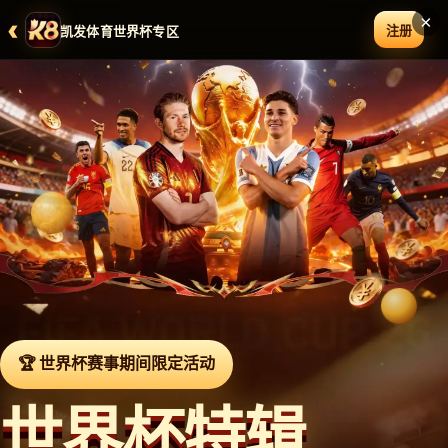
尊龙网址集团官网
×
尊龙网址集团官网
登录
注册领取福利
注册首存送彩金
PG超高爆率，参与抢红包最高8888元
立即下载
了解更多