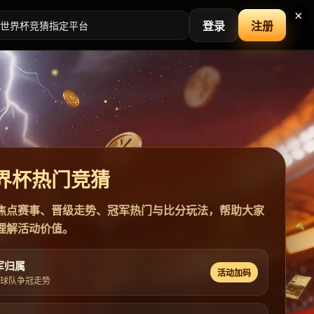
×
票娱乐
登录
注册领取福利