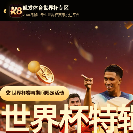
尊龙凯时官方
尊龙凯时官方登录
网站首
注册首存送彩
PG超高爆率，参与抢红包最高8888元
立即下载
了解更多