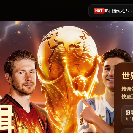
登录
页
尊龙网站
体育电竞
电子真人
棋牌捕鱼
彩
金