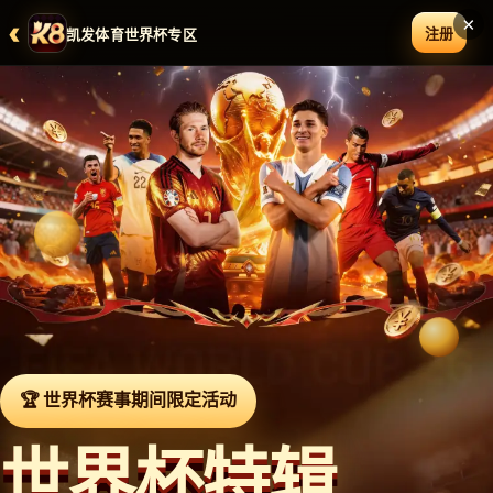
尊龙凯时就是博
×
尊龙凯时就是博
登录
注册领取福利
注册首存送彩金
PG超高爆率，参与抢红包最高8888元
立即下载
了解更多