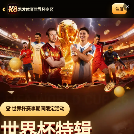
d88尊龙官网
×
d88尊龙官网
登录
注册领取福利
注册首存送彩金
PG超高爆率，参与抢红包最高8888元
立即下载
了解更多