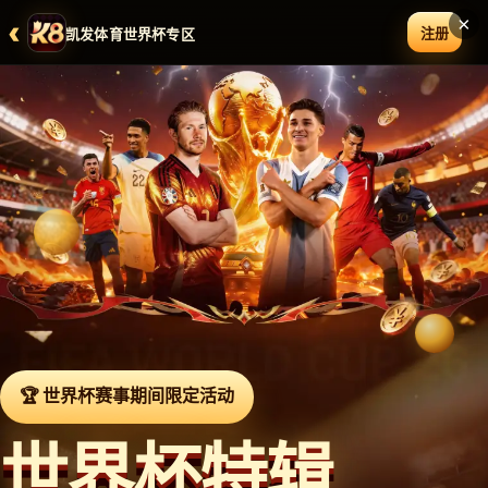
尊龙凯时官方网站
×
尊龙凯时官方网站
登录
注册领取福利
注册首存送彩金
PG超高爆率，参与抢红包最高8888元
立即下载
了解更多