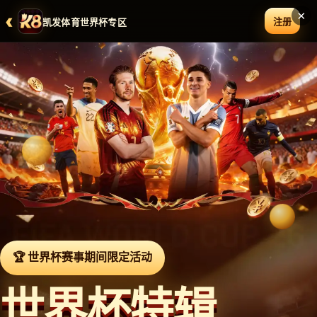
D88尊龙网站
×
D88尊龙网站
登录
注册领取福利
注册首存送彩金
PG超高爆率，参与抢红包最高8888元
立即下载
了解更多