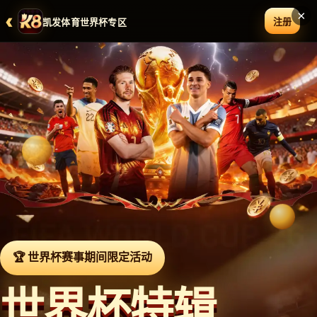
尊龙网站
×
尊龙网站
登录
注册领取福利
注册首存送彩金
PG超高爆率，参与抢红包最高8888元
立即下载
了解更多