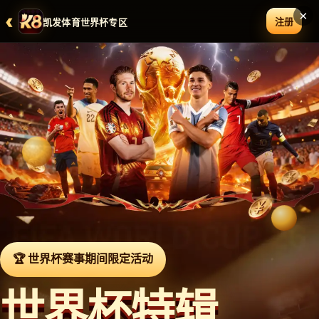
尊龙会官网
×
尊龙会官网
登录
注册领取福利
注册首存送彩金
PG超高爆率，参与抢红包最高8888元
立即下载
了解更多