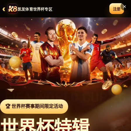
尊龙凯时就是博
×
尊龙凯时就是博
登录
注册领取福利
注册首存送彩金
PG超高爆率，参与抢红包最高8888元
立即下载
了解更多