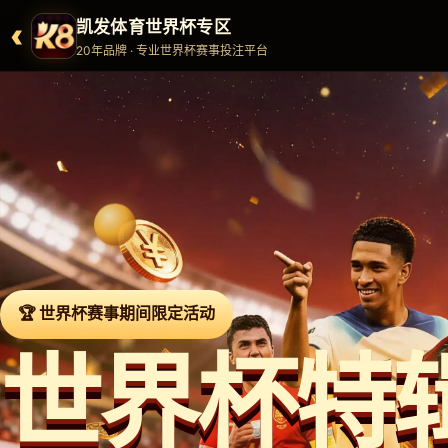
尊龙网站
尊龙网站
网站首页
注册首存送彩
PG超高爆率，参与抢红包最高8888元
立即下载
了解更多