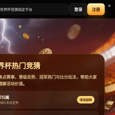
×
乐
登录
注册领取福利