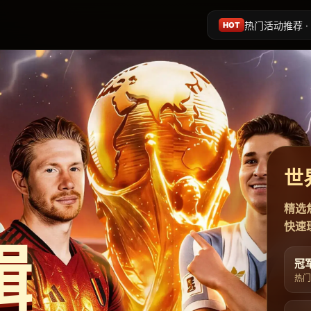
凯时尊龙
体育电竞
电子真人
棋牌捕鱼
彩票娱
金