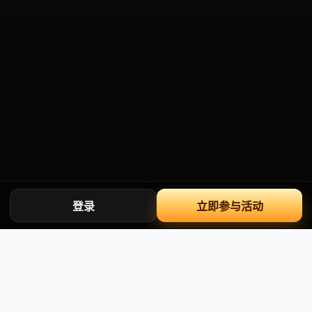
为什么选择D88尊龙网站？