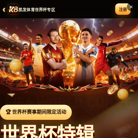
尊龙网址集团官网
×
尊龙网址集团官网
登录
注册领取福利
注册首存送彩金
PG超高爆率，参与抢红包最高8888元
立即下载
了解更多