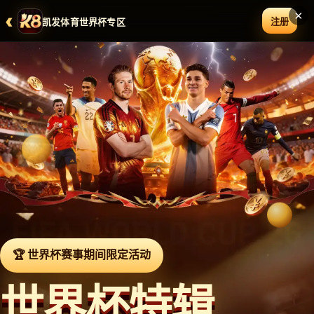
尊龙集团
×
尊龙集团
登录
注册领取福利
注册首存送彩金
PG超高爆率，参与抢红包最高8888元
立即下载
了解更多