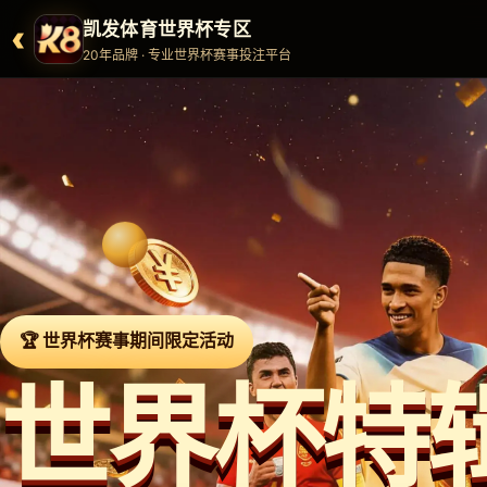
尊龙集团登录
尊龙集团登录入口
网站首
注册首存送彩
PG超高爆率，参与抢红包最高8888元
立即下载
了解更多