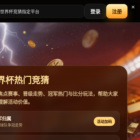
×
彩票娱乐
登录
注册领取福利