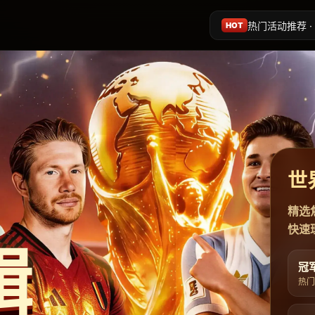
入口
页
尊龙凯时搏
体育电竞
电子真人
棋牌捕鱼
金