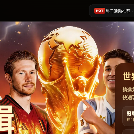
博
页
尊龙网站
体育电竞
电子真人
棋牌捕鱼
彩
金