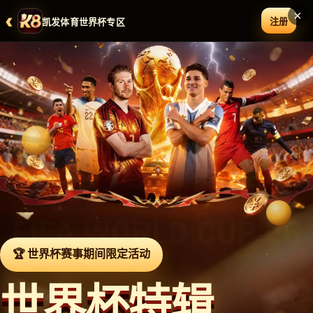
尊龙集团
×
尊龙集团
登录
注册领取福利
注册首存送彩金
PG超高爆率，参与抢红包最高8888元
立即下载
了解更多