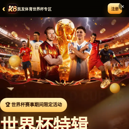
尊龙集团登录入口
×
尊龙集团登录入口
登录
注册领取福利
注册首存送彩金
PG超高爆率，参与抢红包最高8888元
立即下载
了解更多