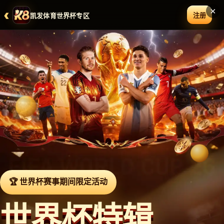
尊龙集团登录入口
×
尊龙集团登录入口
登录
注册领取福利
注册首存送彩金
PG超高爆率，参与抢红包最高8888元
立即下载
了解更多