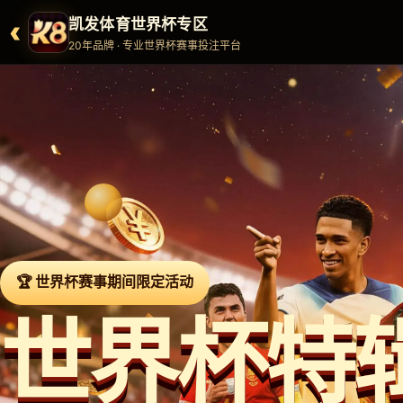
尊龙凯时官方
尊龙凯时官方网站
网站
注册首存送彩
PG超高爆率，参与抢红包最高8888元
立即下载
了解更多