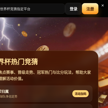
×
彩票娱乐
登录
注册领取福利