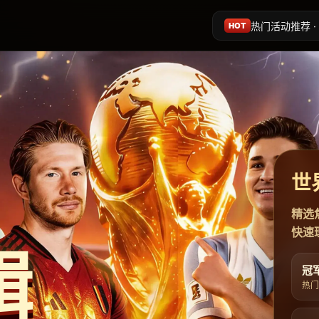
博
D88尊龙网站
体育电竞
电子真人
棋牌捕鱼
金