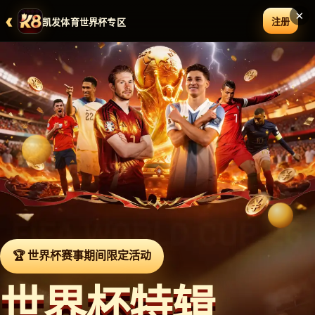
D88尊龙网站
×
D88尊龙网站
登录
注册领取福利
注册首存送彩金
PG超高爆率，参与抢红包最高8888元
立即下载
了解更多