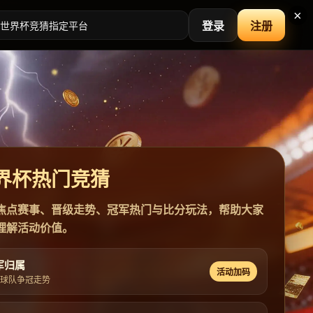
×
票娱乐
登录
注册领取福利