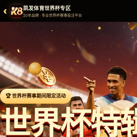
尊龙集团
尊龙集团
网站首页
尊龙凯时
注册首存送彩
PG超高爆率，参与抢红包最高8888元
立即下载
了解更多