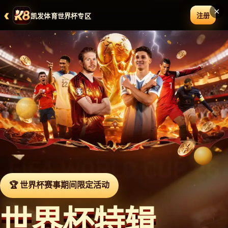
尊龙会官网
×
尊龙会官网
登录
注册领取福利
注册首存送彩金
PG超高爆率，参与抢红包最高8888元
立即下载
了解更多