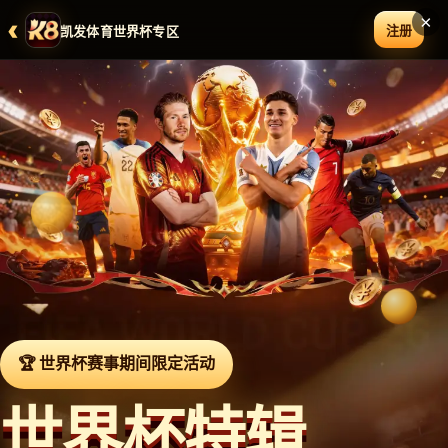
尊龙网站
×
尊龙网站
登录
注册领取福利
注册首存送彩金
PG超高爆率，参与抢红包最高8888元
立即下载
了解更多