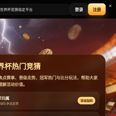
×
乐
登录
注册领取福利