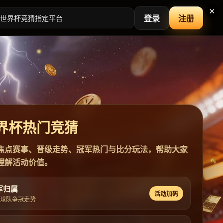
×
彩票娱乐
登录
注册领取福利