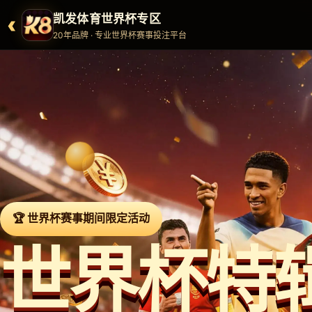
D88尊龙网站
D88尊龙网站
网站首页
注册首存送彩
PG超高爆率，参与抢红包最高8888元
立即下载
了解更多