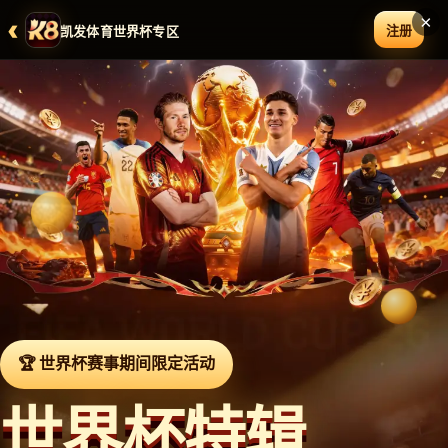
尊龙凯时足球官网
×
尊龙凯时足球官网
登录
注册领取福利
注册首存送彩金
PG超高爆率，参与抢红包最高8888元
立即下载
了解更多