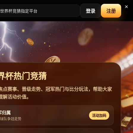
×
彩票娱乐
登录
注册领取福利