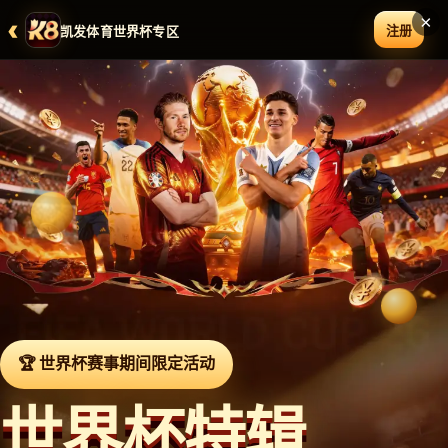
尊龙会官网
×
尊龙会官网
登录
注册领取福利
注册首存送彩金
PG超高爆率，参与抢红包最高8888元
立即下载
了解更多