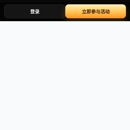
为什么选择尊龙凯时-人生就是搏(中国)
官方网站？
凯时尊龙品牌象征着经典与创新的融合。我们珍视传统娱乐
项目的深厚底蕴，同时积极拥抱数字时代的变革。平台界面
融合了经典美学与现代交互设计，操作体验既怀旧又新颖。
凯时尊龙建立了完善的会员成长体系，从新手到高玩，每一
阶段都有相应的挑战与奖励。我们相信，真正的娱乐品牌应
能跨越时间，持续为用户带来新鲜感与归属感。