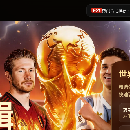
时 人生就是博中国官网
体育电竞
电子真人
棋牌捕
金