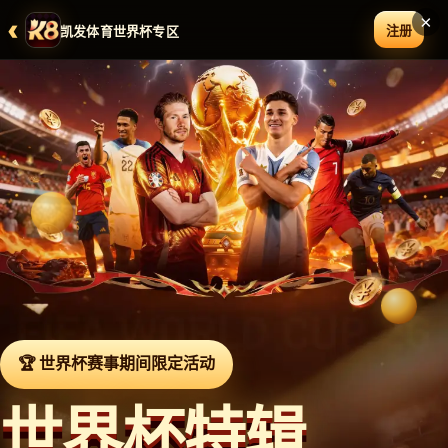
尊龙网址集团官网
×
尊龙网址集团官网
登录
注册领取福利
注册首存送彩金
PG超高爆率，参与抢红包最高8888元
立即下载
了解更多