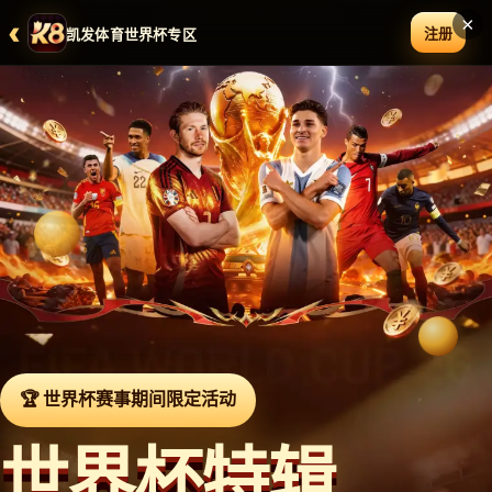
尊龙z6
×
尊龙z6
登录
注册领取福利
注册首存送彩金
PG超高爆率，参与抢红包最高8888元
立即下载
了解更多