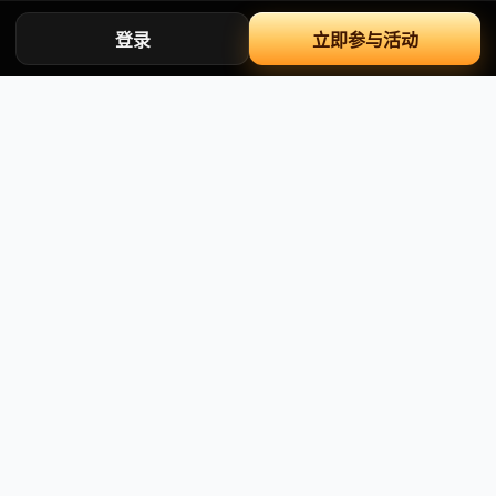
为什么选择尊龙凯时-人生就是搏(中国)
官方网站？
对于资深球迷，尊龙凯时足球官网提供了强大的数据分析工
具。用户可自定义数据仪表盘，追踪特定球队、球员的深度
数据趋势。我们整合了新闻舆情、伤病报告和天气信息，提
供多维度的决策支持。官网还设有玩家社区，供战术讨论与
心得分享。这里不仅是投注平台，更是足球数据分析爱好者
的专业工作室。