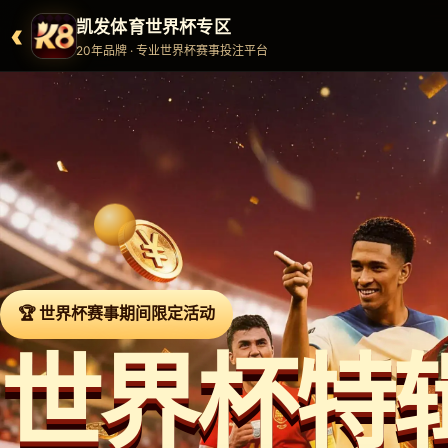
尊龙就是博
尊龙就是博
网站首页
注册首存送彩
PG超高爆率，参与抢红包最高8888元
立即下载
了解更多