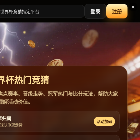
×
票娱乐
登录
注册领取福利