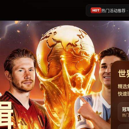
登录
页
尊龙登录
体育电竞
电子真人
棋牌捕鱼
彩
金