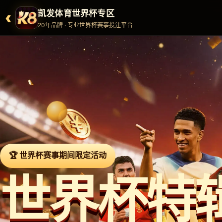
尊龙凯时官方
尊龙凯时官方登录
网站首
注册首存送彩
PG超高爆率，参与抢红包最高8888元
立即下载
了解更多