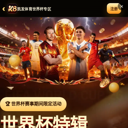
尊龙凯时足球官网
×
尊龙凯时足球官网
登录
注册领取福利
注册首存送彩金
PG超高爆率，参与抢红包最高8888元
立即下载
了解更多