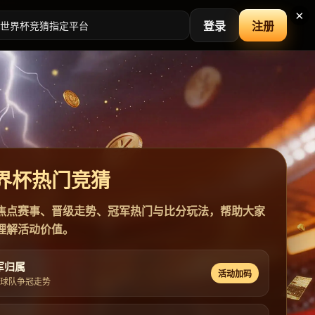
×
彩票娱乐
登录
注册领取福利