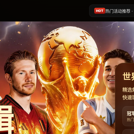
 人生就是博中国官网
体育电竞
电子真人
棋牌捕鱼
金